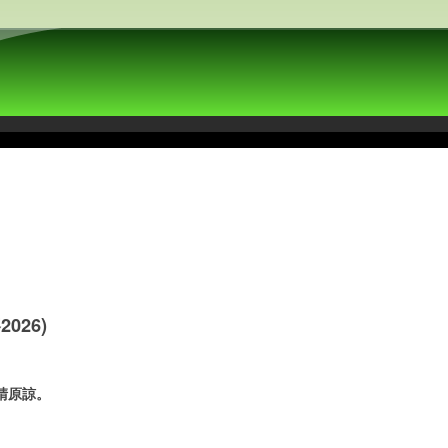
026)
請原諒。