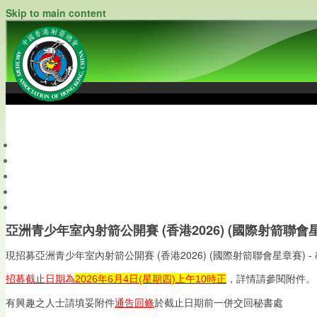
Skip to main content
中國香港射箭總會
Archery Association of Hong Kong, China
最新資訊
關於本會
關於射箭
新聞資料庫
會員帳戶
亞洲青少年室內射箭公開賽 (香港2026) (國際射箭聯會星
亞洲青少年室內射箭公開賽 (香港2026) (國際射箭聯會星章賽) -
現招募
招募截止日期為
2026年6月4日(星期四)上午10時正
，詳情請參閱附件。
有興趣之人士請填妥附件
通告回條
於截止日期前一併交回秘書處