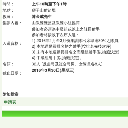
時間：
上午10時至下午1時
地點：
獅子山射箭場
教練：
陳金成先生
集訓內容：
由教練總監及教練小組協商
參加者必須為中級組或以上之註冊射手
參加者將按以下次序入選：
1)
2016年1月至3月份集訓隊出席率達80%之隊員;
入選資格：
2) 本地運動員排名榜之射手(按排名先後次序);
3) 未有本地運動員排名之高級組射手(以抽籤決定);
4) 中級組射手(以抽籤決定)。
名額：
32人 (反曲弓及複合弓男、女隊員各8人)
2016年3月30日(星期三)
截止日期：
附加檔案
申請表