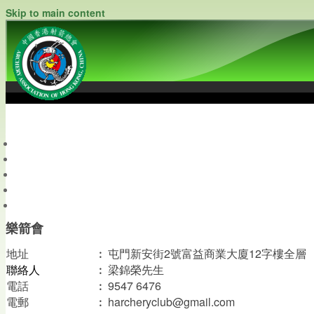
Skip to main content
中國香港射箭總會
Archery Association of Hong Kong, China
最新資訊
關於本會
關於射箭
新聞資料庫
會員帳戶
樂箭會
地址
︰
屯門新安街2號富益商業大廈12字樓全層
聯絡人
︰
梁錦榮先生
電話
︰
9547 6476
︰
harcheryclub@gmail.com
電郵