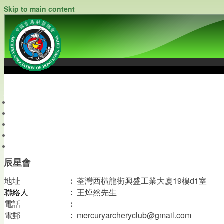
Skip to main content
中國香港射箭總會
Archery Association of Hong Kong, China
最新資訊
關於本會
關於射箭
新聞資料庫
會員帳戶
辰星會
地址
︰
荃灣西橫龍街興盛工業大廈19樓d1室
聯絡人
︰
王焯然先生
電話
︰
︰
mercuryarcheryclub@gmail.com
電郵