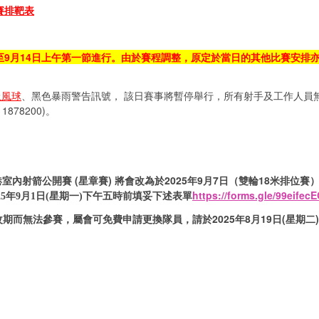
賽排靶表
至9月14日上午第一節進行。由於賽程調整，原定於當日的其他比賽安排
上風球
、黑色暴雨警告訊號， 該日賽事將暫停舉行，所有射手及工作人員無
78200)。
港室內射箭公開賽 (星章賽) 將會改為於2025年9月7日（雙輪18米排
https://forms.gle/99eife
025年9月1日(星期一)下午五時前填妥下述表單
改期而無法參賽，屬會可免費申請更換隊員，請於
2025年8月19日(星期二)