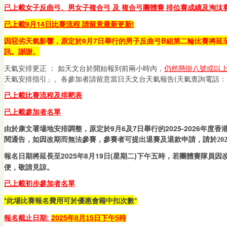
已上載女子反曲弓
、
男女子複合弓 及
複合弓團體賽
排位賽成績及淘汰
9月14日
已上載
比賽流程 請留意最新更新!
因惡劣天氣影響，原定於9月7日舉行的男子反曲弓B組第二輪比賽將延
訊。謝謝。
天氣安排更正 ： 如天文台於開始報到前兩小時內，
仍然懸掛八號或以
天氣安排指引」。各參加者請留意當日天文台天氣報告(天氣查詢電話： 18
已上載比賽流程及排靶表
已上載參加者名單
由於康文署場地安排調整，原定於9月6及7日舉行的2025-2026年度香
閱通告，如因改期而無法參賽，參賽者可提出退賽及退款申請，請於
2
報名日期將
延長至2025年8月19日(星期二)
因
下午五時，若團體賽隊員
便，敬請見諒。
已上載初步參加者名單
*此場比賽報名費用可於優惠會籍中扣次數
*
報名截止日期:
2025年8月15日下午5時