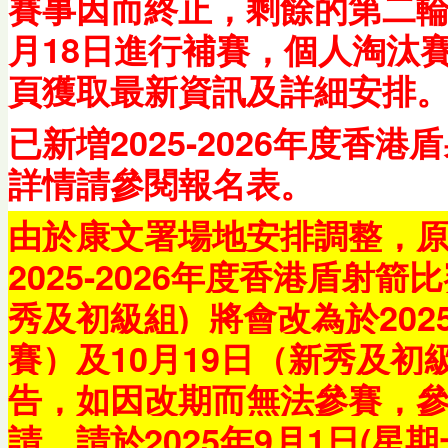
賽事因而終止，剩餘的第二輪
月18日進行補賽，個人淘汰
頁獲取最新資訊及詳細安排
已新増2025-2026年度香
詳情請參閱報名表。
由於康文署場地安排調整，原定
2025-2026年度香港盾射箭比
秀及初級組) 將會改為於202
賽）及10月19日（新秀及
告，如因改期而無法參賽，
請，請於2025年9月1日(星