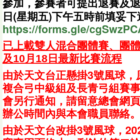
參加，參賽者可提出退賽及
日(星期五)下午五時前填妥下
https://forms.gle/cgSwzPC
已上載雙人混合團體賽、
團
及10月18日最新
比賽流程
由於天文台正懸掛3號風球，原
複合弓中級組及長青弓組賽
會另行通知，請留意總會網
辦公時間內與本會職員聯絡
由於天文台改掛3號風球，20