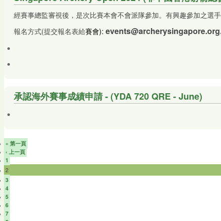
經賽事總監審視後，是次比賽本會不會派隊參加。有興趣參加之選手
events@archerysingapore.org
報名方式(提交報名表給
賽會):
承認海外賽事成績申請 - (YDA 720 QRE - June)
« 第一頁
‹ 上一頁
1
2
3
4
5
6
7