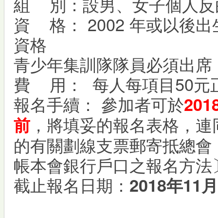
組 別：設男、女子個人反
資 格： 2002 年或以
資格
青少年集訓隊隊員必須出席
費 用： 每人每項目50元
報名手續： 參加者可於
201
，將填妥的報名表格，連
前
的有關劃線支票郵寄抵總會
帳本會銀行戶口之報名方法
截止報名日期：
2018
年
11
月