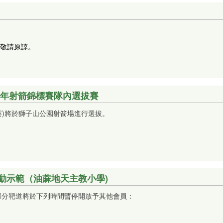
敬請原諒。
青少年射箭錦標賽隊內選拔賽
拔賽)將於獅子山公園射箭場進行選拔
。
動示範（油蔴地天主教小學)
部分靶道將於下列時間暫停開放予其他會員：