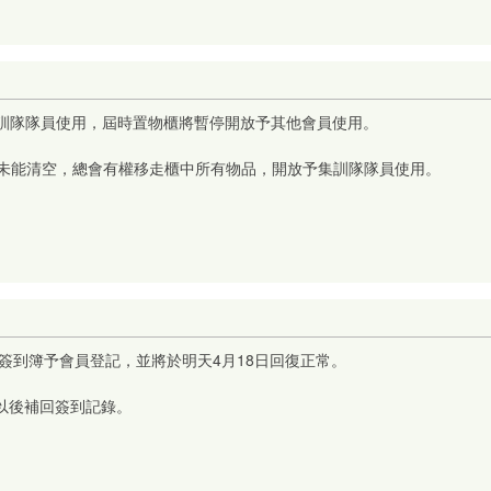
射箭集訓隊隊員使用，屆時置物櫃將暫停開放予其他會員使用。
期未能清空，總會有權移走櫃中所有物品，開放予集訓隊隊員使用。
供簽到簿予會員登記，並將於明天4月18日回復正常。
或以後補回簽到記錄。