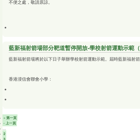
不便之處，敬請原諒。
藍新福射箭場部分靶道暫停開放-學校射箭運動示範（
藍新福射箭場將於以下日子舉辦學校射箭運動示範。屆時藍新福射箭
香港浸信會聯會小學：
« 第一頁
‹ 上一頁
…
2
3