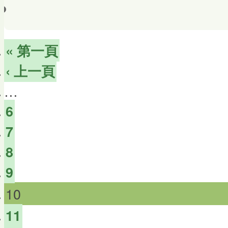
« 第一頁
‹ 上一頁
…
6
7
8
9
10
11