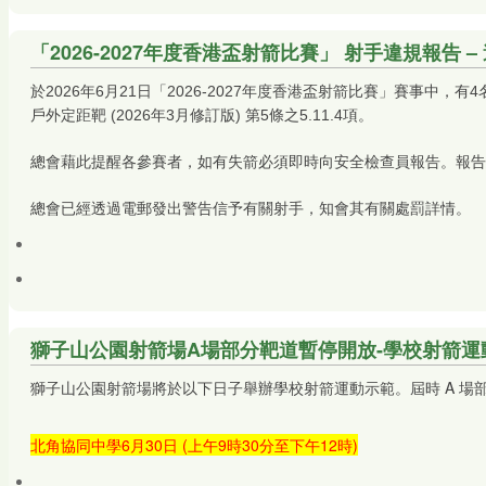
「2026-2027年度香港盃射箭比賽」 射手違規報告 
於2026年6月21日「2026-2027年度香港盃射箭比賽」賽事
戶外定距靶 (2026年3月修訂版) 第5條之5.11.4項。
總會藉此提醒各參賽者，如有失箭必須即時向安全檢查員報告。報告
總會已經透過電郵發出警告信予有關射手，知會其有關處罰詳情。
獅子山公園射箭場A場部分靶道暫停開放-學校射箭運
獅子山公園射箭場將於以下日子舉辦學校射箭運動示範。屆時 A 場
北角協同中學6月30日 (上午9時30分至下午
12時)