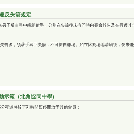
– 違反失箭規定
中，有4名男子反曲弓中級組射手，分別在失箭後未有即時向賽會報告及在尋獲
失箭後，須著手尋回失箭，不可擅自離場。如在比賽場地清場後，仍未能
動示範（北角協同中學)
部分靶道將於下列時間暫停開放予其他會員：