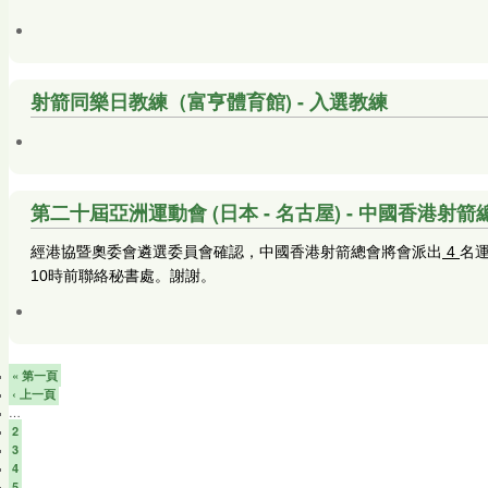
射箭同樂日教練（富亨體育館) - 入選教練
第二十屆亞洲運動會 (日本 - 名古屋) - 中國香港射
經港協暨奧委會遴選委員會確認，中國香港射箭總會將會派出
4
名運
10時前聯絡秘書處。謝謝。
« 第一頁
‹ 上一頁
…
2
3
4
5